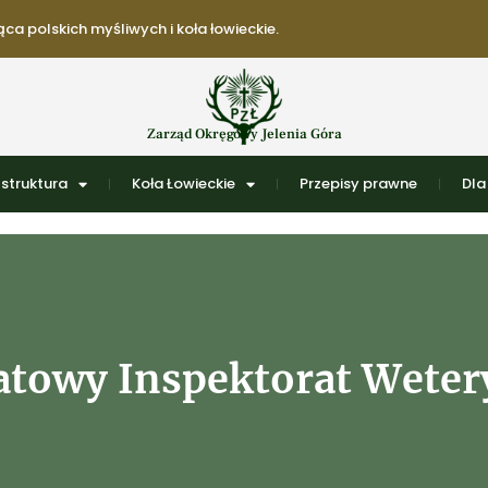
ca polskich myśliwych i koła łowieckie.
Zarząd Okręgowy Jelenia Góra
struktura
Koła Łowieckie
Przepisy prawne
Dla
towy Inspektorat Weter