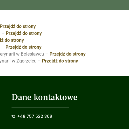
Przejdź do strony
e –
Przejdź do strony
dź do strony
m –
Przejdź do strony
erynarii w Bolesławcu –
Przejdź do strony
ynarii w Zgorzelcu –
Przejdź do strony
Dane kontaktowe
+48 757 522 368