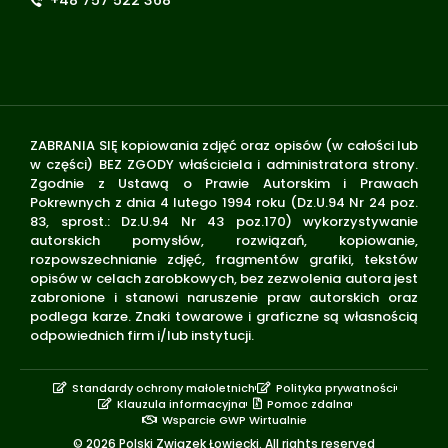
+48 757 522 368
ZABRANIA SIĘ kopiowania zdjęć oraz opisów (w całości lub
w części) BEZ ZGODY właściciela i administratora strony.
Zgodnie z Ustawą o Prawie Autorskim i Prawach
Pokrewnych z dnia 4 lutego 1994 roku (Dz.U.94 Nr 24 poz.
83, sprost.: Dz.U.94 Nr 43 poz.170) wykorzystywanie
autorskich pomysłów, rozwiązań, kopiowanie,
rozpowszechnianie zdjęć, fragmentów grafiki, tekstów
opisów w celach zarobkowych, bez zezwolenia autora jest
zabronione i stanowi naruszenie praw autorskich oraz
podlega karze. Znaki towarowe i graficzne są własnością
odpowiednich firm i/lub instytucji.
Standardy ochrony małoletnich
Polityka prywatności
Klauzula informacyjna
Pomoc zdalna
Wsparcie GWP Wirtualnie
© 2026 Polski Związek Łowiecki. All rights reserved