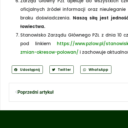
Zarząd Główny PZŁ apeluje do wszystkich czł
oficjalnych źródeł informacji oraz nieulegan
braku doświadczenia.
Naszą siłą jest jednoś
łowiectwa.
Stanowisko Zarządu Głównego PZŁ z dnia 10 cz
pod linkiem
https://www.pzlow.pl/stanowis
zmian-okresow-polowan/
i zachowuje aktualno
Udostępnij
Twitter
WhatsApp
Poprzedni artykuł