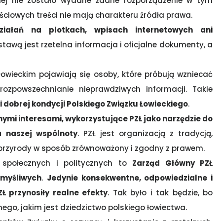
cnej nie zostało wydane żadne rozporządzenie w tym
ciowych treści nie mają charakteru źródła prawa.
iałań na plotkach, wpisach internetowych ani
stawą jest rzetelna informacja i oficjalne dokumenty, a
owieckim pojawiają się osoby, które próbują wzniecać
rozpowszechnianie nieprawdziwych informacji. Takie
ni dobrej kondycji Polskiego Związku Łowieckiego
.
nymi interesami, wykorzystujące PZŁ jako narzędzie do
a naszej wspólnoty
. PZŁ jest organizacją z tradycją,
rzyrody w sposób zrównoważony i zgodny z prawem.
społecznych i politycznych to
Zarząd Główny PZŁ
 myśliwych
.
Jedynie konsekwentne, odpowiedzialne i
 przynosiły realne efekty
. Tak było i tak będzie, bo
go, jakim jest dziedzictwo polskiego łowiectwa.