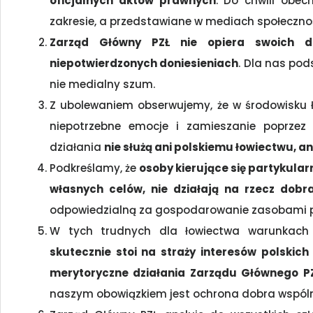
oficjalnych aktów prawnych
. Do chwili obe
zakresie, a przedstawiane w mediach społecznoś
Zarząd Główny PZŁ nie opiera swoich dz
niepotwierdzonych doniesieniach
. Dla nas pod
nie medialny szum.
Z ubolewaniem obserwujemy, że w środowisku ł
niepotrzebne emocje i zamieszanie poprzez 
działania
nie służą ani polskiemu łowiectwu, a
Podkreślamy, że
osoby kierujące się partykular
własnych celów, nie działają na rzecz dobr
odpowiedzialną za gospodarowanie zasobami p
W tych trudnych dla łowiectwa warunkach 
skutecznie stoi na straży interesów polskich
merytoryczne działania Zarządu Głównego PZŁ
naszym obowiązkiem jest ochrona dobra wspólne