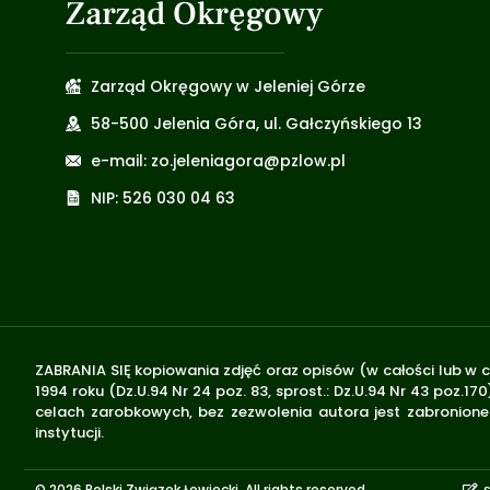
Zarząd Okręgowy
Zarząd Okręgowy w Jeleniej Górze
58-500 Jelenia Góra, ul. Gałczyńskiego 13
e-mail: zo.jeleniagora@pzlow.pl
NIP: 526 030 04 63
ZABRANIA SIĘ kopiowania zdjęć oraz opisów (w całości lub w c
1994 roku (Dz.U.94 Nr 24 poz. 83, sprost.: Dz.U.94 Nr 43 poz
celach zarobkowych, bez zezwolenia autora jest zabronione 
instytucji.
© 2026 Polski Związek Łowiecki. All rights reserved