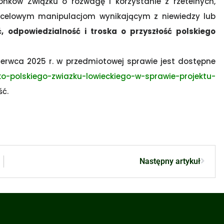
onków Związku o rozwagę i korzystanie z rzetelnych,
ie celowym manipulacjom wynikającym z niewiedzy lub
ć, odpowiedzialność i troska o przyszłość polskiego
erwca 2025 r. w przedmiotowej sprawie jest dostępne
ko-polskiego-zwiazku-lowieckiego-w-sprawie-projektu-
ść.
Następny artykuł