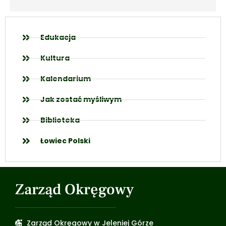
Edukacja
Kultura
Kalendarium
Jak zostać myśliwym
Biblioteka
Łowiec Polski
Zarząd Okręgowy
Zarząd Okręgowy w Jeleniej Górze