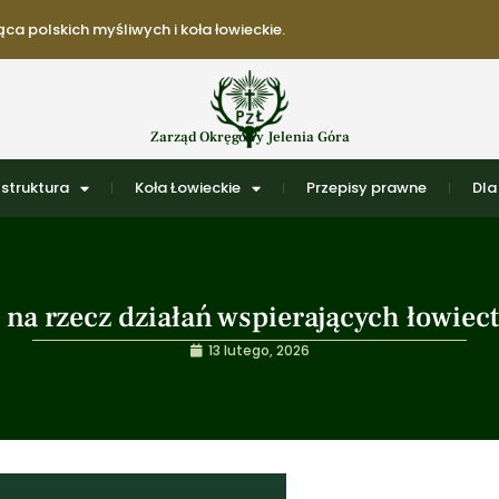
ca polskich myśliwych i koła łowieckie.
Zarząd Okręgowy Jelenia Góra
struktura
Koła Łowieckie
Przepisy prawne
Dla
na rzecz działań wspierających łowiec
13 lutego, 2026