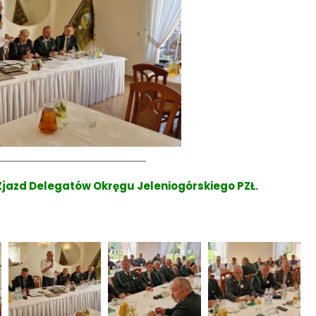
y Zjazd Delegatów Okręgu Jeleniogórskiego PZŁ.