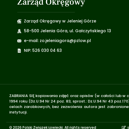
Zarząd Okręgowy
Zarząd Okręgowy w Jeleniej Górze
58-500 Jelenia Góra, ul. Gałczyńskiego 13
e-mail: zo.jeleniagora@pzlow.pl
NIP: 526 030 04 63
ZABRANIA SIĘ kopiowania zdjęć oraz opisów (w całości lub w c
1994 roku (Dz.U.94 Nr 24 poz. 83, sprost.: Dz.U.94 Nr 43 poz
celach zarobkowych, bez zezwolenia autora jest zabronione 
instytucji.
© 2026 Polski Związek Łowiecki. All rights reserved