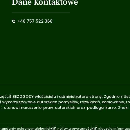
Dane kontaktowe
+48 757 522 368
zęści) BEZ ZGODY właściciela i administratora strony. Zgodnie z U
.170) wykorzystywanie autorskich pomysłów, rozwiązań, kopiowanie, 
i stanowi naruszenie praw autorskich oraz podlega karze. Znaki
Standardy ochrony małoletnich
Polityka prywatności
Klauzula informac