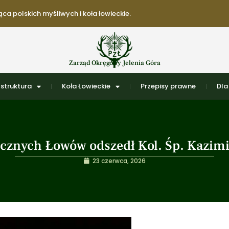
ca polskich myśliwych i koła łowieckie.
Zarząd Okręgowy Jelenia Góra
struktura
Koła Łowieckie
Przepisy prawne
Dla
cznych Łowów odszedł Kol. Śp. Kazim
23 czerwca, 2026