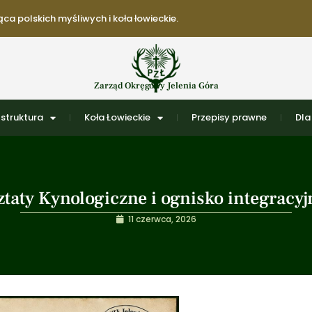
ca polskich myśliwych i koła łowieckie.
Zarząd Okręgowy Jelenia Góra
struktura
Koła Łowieckie
Przepisy prawne
Dla
aty Kynologiczne i ognisko integracyj
11 czerwca, 2026