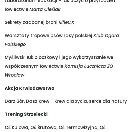
Laboratorium edukacji – jak uczyć o przyrodzie i
łowiectwie
Marta Cieślak
Sekrety zadbanej broni
RifleCX
Warsztaty tropowe psów rasy polskiej
Klub Ogara
Polskiego
Myśliwski łuk bloczkowy i jego wykorzystanie we
współczesnym łowiectwie
Komisja Łucznicza ZO
Wrocław
Akcja Krwiodawstwa
Darz Bór, Dasz Krew – Krew dla życia, serce dla natury
Trening Strzelecki
Oś Kulowa, Oś Śrutowa, Oś Termowizyjna, Oś