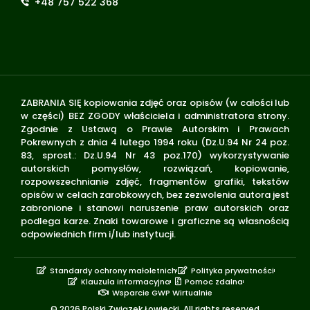
+48 757 522 368
ZABRANIA SIĘ kopiowania zdjęć oraz opisów (w całości lub
w części) BEZ ZGODY właściciela i administratora strony.
Zgodnie z Ustawą o Prawie Autorskim i Prawach
Pokrewnych z dnia 4 lutego 1994 roku (Dz.U.94 Nr 24 poz.
83, sprost.: Dz.U.94 Nr 43 poz.170) wykorzystywanie
autorskich pomysłów, rozwiązań, kopiowanie,
rozpowszechnianie zdjęć, fragmentów grafiki, tekstów
opisów w celach zarobkowych, bez zezwolenia autora jest
zabronione i stanowi naruszenie praw autorskich oraz
podlega karze. Znaki towarowe i graficzne są własnością
odpowiednich firm i/lub instytucji.
Standardy ochrony małoletnich
Polityka prywatności
Klauzula informacyjna
Pomoc zdalna
Wsparcie GWP Wirtualnie
© 2026 Polski Związek Łowiecki. All rights reserved